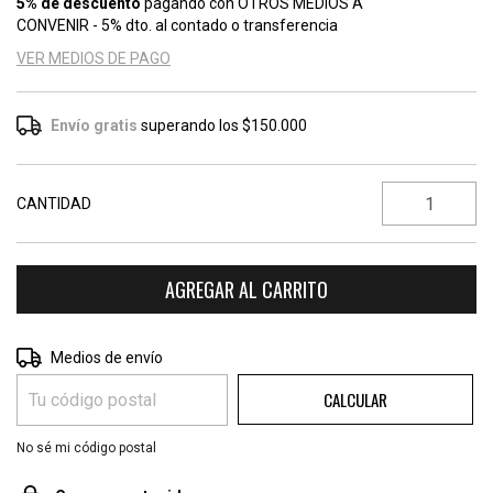
5% de descuento
pagando con OTROS MEDIOS A
CONVENIR - 5% dto. al contado o transferencia
VER MEDIOS DE PAGO
Envío gratis
superando los
$150.000
CANTIDAD
CAMBIAR CP
Entregas para el CP:
Medios de envío
CALCULAR
No sé mi código postal