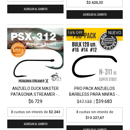
$2.620,33
AGREGAR AL CARRITO
AGREGAR AL CARRITO
NUEVO
16
%
OFF
ANZUELO DUCK MASTER
PRO PACK ANZUELOS
PATAGONIA STREAMER -...
BARBLESS PARA NINFAS -...
$6.729
$39.683
$47.133
3
cuotas sin interés de
$2.243
3
cuotas sin interés de
$13.227,67
AGREGAR AL CARRITO