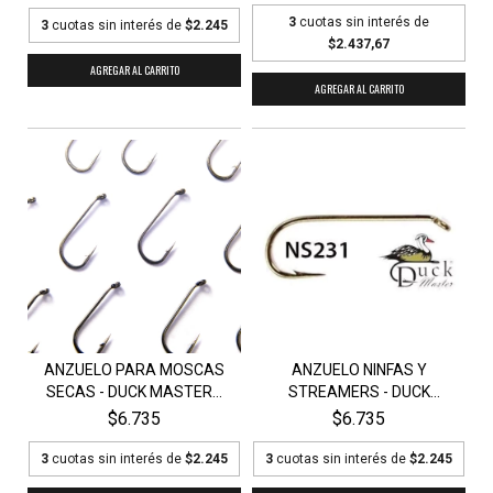
3
cuotas sin interés de
3
cuotas sin interés de
$2.245
$2.437,67
AGREGAR AL CARRITO
AGREGAR AL CARRITO
ANZUELO PARA MOSCAS
ANZUELO NINFAS Y
SECAS - DUCK MASTER...
STREAMERS - DUCK
MASTER...
$6.735
$6.735
3
cuotas sin interés de
$2.245
3
cuotas sin interés de
$2.245