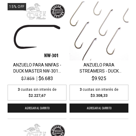
15
%
OFF
ANZUELO PARA NINFAS -
ANZUELO PARA
DUCK MASTER NW-301...
STREAMERS - DUCK
MASTER S25...
$6.683
$9.925
$7.859
3
cuotas sin interés de
3
cuotas sin interés de
$2.227,67
$3.308,33
AGREGAR AL CARRITO
AGREGAR AL CARRITO