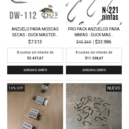
ANZUELO PARA MOSCAS
PRO PACK ANZUELOS PARA
SECAS - DUCK MASTER...
NINFAS - DUCK MAS...
$7.313
$33.986
$40.369
3
cuotas sin interés de
3
cuotas sin interés de
$2.437,67
$11.328,67
AGREGAR AL CARRITO
NUEVO
16
%
OFF