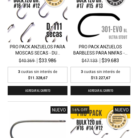
PRO PACK ANZUELOS PARA
PRO PACK ANZUELOS
MOSCAS SECAS - DU...
BARBLESS PARA NINFAS -...
$33.986
$39.683
$40.369
$47.133
3
cuotas sin interés de
3
cuotas sin interés de
$11.328,67
$13.227,67
NUEVO
NUEVO
16
%
OFF