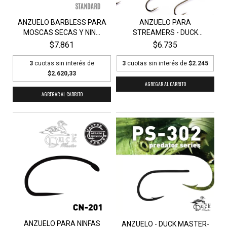
ANZUELO BARBLESS PARA
ANZUELO PARA
MOSCAS SECAS Y NIN...
STREAMERS - DUCK
MASTER S24...
$7.861
$6.735
3
cuotas sin interés de
3
cuotas sin interés de
$2.245
$2.620,33
AGREGAR AL CARRITO
AGREGAR AL CARRITO
ANZUELO PARA NINFAS
ANZUELO - DUCK MASTER-