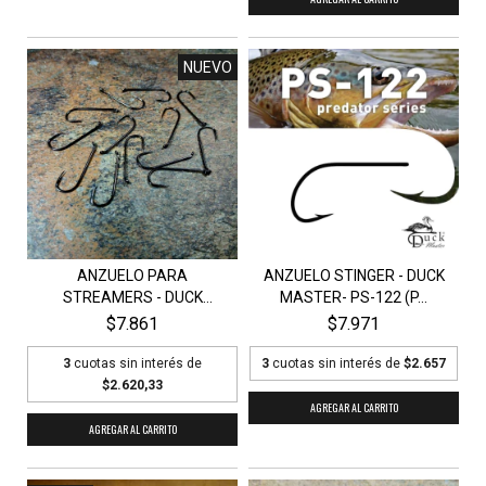
NUEVO
ANZUELO PARA
ANZUELO STINGER - DUCK
STREAMERS - DUCK
MASTER- PS-122 (P...
MASTER S24...
$7.861
$7.971
3
cuotas sin interés de
3
cuotas sin interés de
$2.657
$2.620,33
AGREGAR AL CARRITO
AGREGAR AL CARRITO