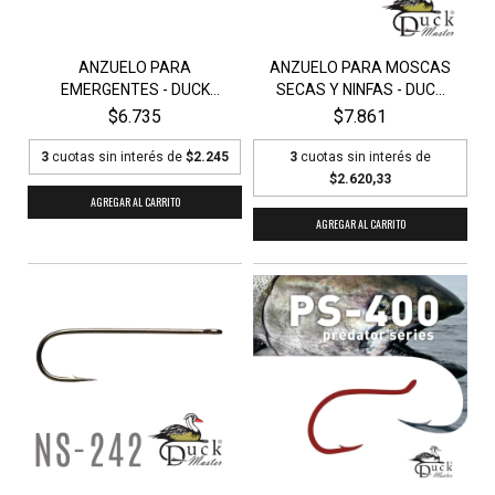
ANZUELO PARA
ANZUELO PARA MOSCAS
EMERGENTES - DUCK
SECAS Y NINFAS - DUC...
MASTER CE...
$6.735
$7.861
3
cuotas sin interés de
$2.245
3
cuotas sin interés de
$2.620,33
AGREGAR AL CARRITO
AGREGAR AL CARRITO