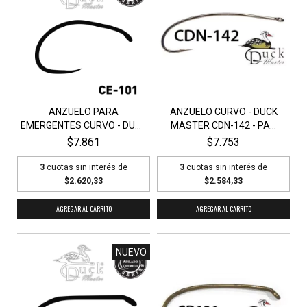
ANZUELO PARA
ANZUELO CURVO - DUCK
EMERGENTES CURVO - DUCK
MASTER CDN-142 - PA...
MAS...
$7.861
$7.753
3
cuotas sin interés de
3
cuotas sin interés de
$2.620,33
$2.584,33
AGREGAR AL CARRITO
AGREGAR AL CARRITO
NUEVO