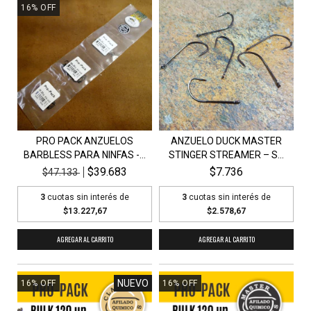
16
%
OFF
PRO PACK ANZUELOS
ANZUELO DUCK MASTER
BARBLESS PARA NINFAS -...
STINGER STREAMER – S...
$39.683
$7.736
$47.133
3
cuotas sin interés de
3
cuotas sin interés de
$13.227,67
$2.578,67
AGREGAR AL CARRITO
NUEVO
16
%
OFF
16
%
OFF