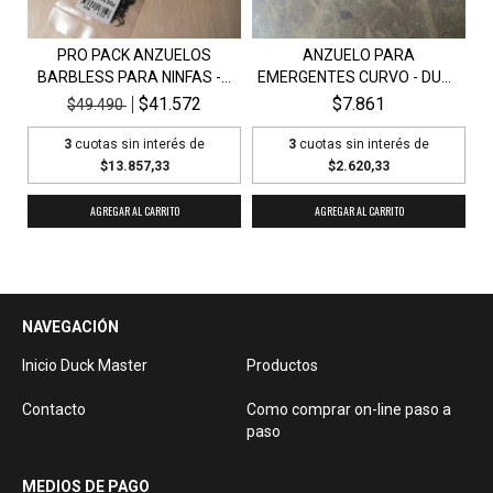
PRO PACK ANZUELOS
ANZUELO PARA
BARBLESS PARA NINFAS -...
EMERGENTES CURVO - DUCK
MAS...
$41.572
$7.861
$49.490
3
cuotas sin interés de
3
cuotas sin interés de
$13.857,33
$2.620,33
AGREGAR AL CARRITO
NAVEGACIÓN
Inicio Duck Master
Productos
Contacto
Como comprar on-line paso a
paso
MEDIOS DE PAGO