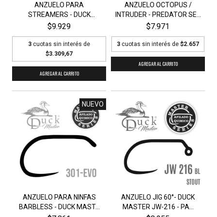
ANZUELO PARA
ANZUELO OCTOPUS /
STREAMERS - DUCK
INTRUDER - PREDATOR SE...
MASTER S24...
$9.929
$7.971
3
cuotas sin interés de
3
cuotas sin interés de
$2.657
$3.309,67
AGREGAR AL CARRITO
AGREGAR AL CARRITO
NUEVO
ANZUELO PARA NINFAS
ANZUELO JIG 60°- DUCK
BARBLESS - DUCK MAST...
MASTER JW-216 - PA...