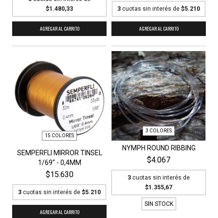
$1.480,33
3
cuotas sin interés de
$5.210
AGREGAR AL CARRITO
AGREGAR AL CARRITO
3 COLORES
15 COLORES
NYMPH ROUND RIBBING
SEMPERFLI MIRROR TINSEL
$4.067
1/69" - 0,4MM
$15.630
3
cuotas sin interés de
$1.355,67
3
cuotas sin interés de
$5.210
SIN STOCK
AGREGAR AL CARRITO