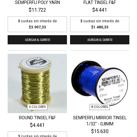
SEMPERFLI POLY YARN
FLAT TINSEL F&F
$11.722
$4.441
3
cuotas sin interés de
3
cuotas sin interés de
$3.907,33
$1.480,33
AGREGAR AL CARRITO
AGREGAR AL CARRITO
4 COLORES
8 COLORES
ROUND TINSEL F&F
SEMPERFLI MIRROR TINSEL
1/32" - 0,8MM
$4.441
$15.630
3
cuotas sin interés de