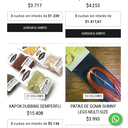
$3.717
$4.253
3
cuotas sin interés de
$1.239
3
cuotas sin interés de
$1.417,67
AGREGAR AL CARRITO
AGREGAR AL CARRITO
21 COLORES
15 COLORES
KAPOK DUBBING SEMPERFLI
PATAS DE GOMA SHINNY
LEGS MULTI SIZE
$15.408
$3.993
3
cuotas sin interés de
$5.136