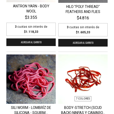
ANTRON YARN - BODY
HILO "POLY THREAD"
WOOL
FEATHERS AND FLIES
$3.355
$4.816
3
cuotas sin interés de
3
cuotas sin interés de
$1.118,33
$1.605,33
AGREGAR AL CARRITO
AGREGAR AL CARRITO
7 COLORES
SILI WORM - LOMBRÍZ DE
BODY-STRETCH (SCUD
SILICONA - SQUIRM...
BACK) NINFAS Y CAMARO...