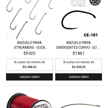
ANZUELO PARA
ANZUELO PARA
STREAMERS - DUCK
EMERGENTES CURVO - DUCK
MASTER S25...
MAS...
$9.925
$7.861
3
cuotas sin interés de
3
cuotas sin interés de
$3.308,33
$2.620,33
AGREGAR AL CARRITO
AGREGAR AL CARRITO