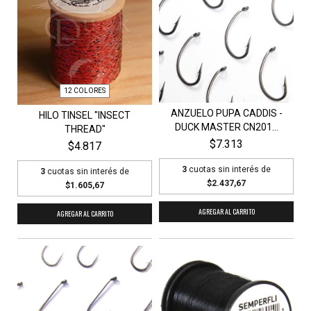
12 COLORES
ANZUELO PUPA CADDIS -
HILO TINSEL "INSECT
DUCK MASTER CN201...
THREAD"
$7.313
$4.817
3
cuotas sin interés de
3
cuotas sin interés de
$2.437,67
$1.605,67
AGREGAR AL CARRITO
AGREGAR AL CARRITO