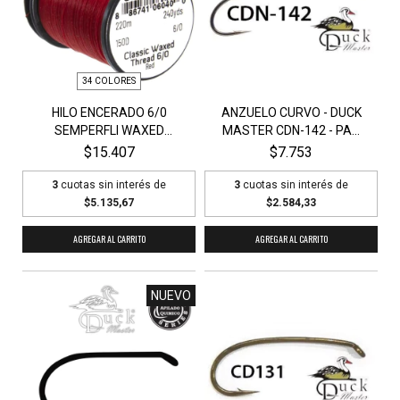
34 COLORES
HILO ENCERADO 6/0
ANZUELO CURVO - DUCK
SEMPERFLI WAXED
MASTER CDN-142 - PA...
THREAD...
$15.407
$7.753
3
cuotas sin interés de
3
cuotas sin interés de
$5.135,67
$2.584,33
AGREGAR AL CARRITO
AGREGAR AL CARRITO
NUEVO