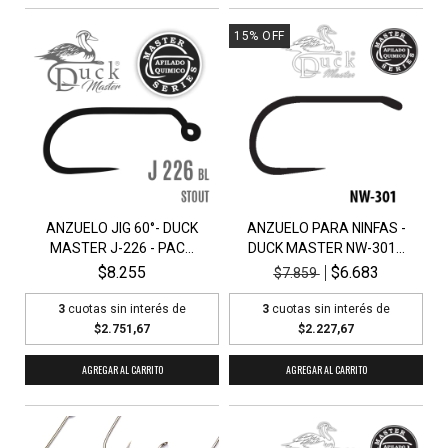
15
%
OFF
ANZUELO JIG 60°- DUCK
ANZUELO PARA NINFAS -
MASTER J-226 - PAC...
DUCK MASTER NW-301...
$8.255
$6.683
$7.859
3
cuotas sin interés de
3
cuotas sin interés de
$2.751,67
$2.227,67
AGREGAR AL CARRITO
AGREGAR AL CARRITO