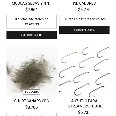
MOSCAS SECAS Y NIN...
INDICADORES
$7.861
$4.770
3
cuotas sin interés de
3
cuotas sin interés de
$1.590
$2.620,33
AGREGAR AL CARRITO
AGREGAR AL CARRITO
6 COLORES
CUL DE CANARD CDC
ANZUELO PARA
STREAMERS - DUCK
$8.786
MASTER S24...
$6.735