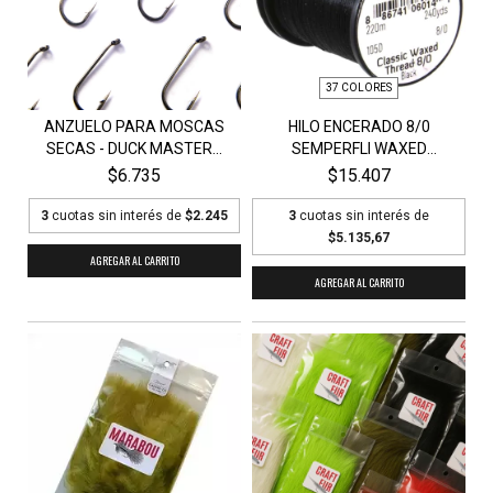
37 COLORES
ANZUELO PARA MOSCAS
HILO ENCERADO 8/0
SECAS - DUCK MASTER...
SEMPERFLI WAXED
THREAD...
$6.735
$15.407
3
cuotas sin interés de
$2.245
3
cuotas sin interés de
$5.135,67
AGREGAR AL CARRITO
AGREGAR AL CARRITO