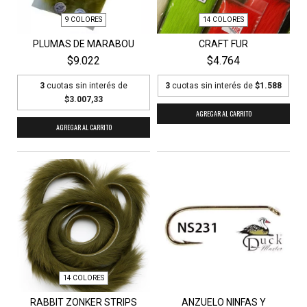
9 COLORES
14 COLORES
PLUMAS DE MARABOU
CRAFT FUR
$9.022
$4.764
3
cuotas sin interés de
3
cuotas sin interés de
$1.588
$3.007,33
AGREGAR AL CARRITO
AGREGAR AL CARRITO
14 COLORES
RABBIT ZONKER STRIPS
ANZUELO NINFAS Y