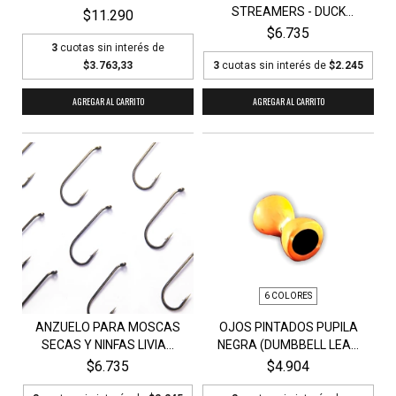
STREAMERS - DUCK
$11.290
MASTER...
$6.735
3
cuotas sin interés de
$3.763,33
3
cuotas sin interés de
$2.245
AGREGAR AL CARRITO
AGREGAR AL CARRITO
6 COLORES
ANZUELO PARA MOSCAS
OJOS PINTADOS PUPILA
SECAS Y NINFAS LIVIA...
NEGRA (DUMBBELL LEA...
$6.735
$4.904