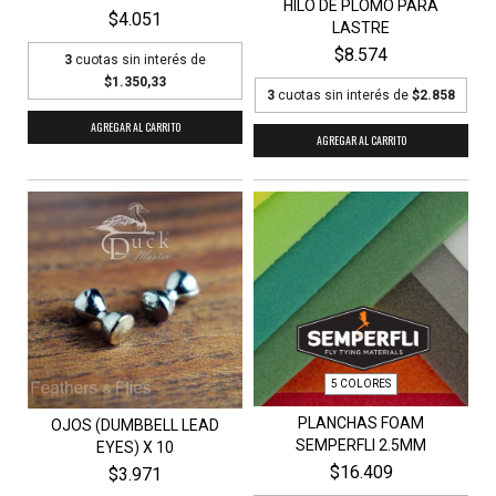
HILO DE PLOMO PARA
$4.051
LASTRE
$8.574
3
cuotas sin interés de
$1.350,33
3
cuotas sin interés de
$2.858
AGREGAR AL CARRITO
AGREGAR AL CARRITO
5 COLORES
PLANCHAS FOAM
OJOS (DUMBBELL LEAD
SEMPERFLI 2.5MM
EYES) X 10
$16.409
$3.971