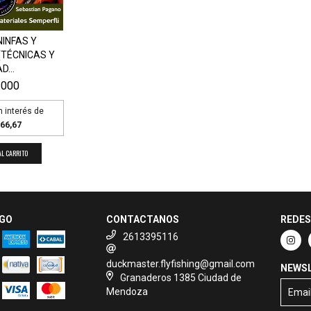
INFAS Y
TÉCNICAS Y
D...
.000
n interés de
66,67
AGO
CONTACTANOS
REDES
2613395116
duckmaster.flyfishing@gmail.com
NEWS
Granaderos 1385 Ciudad de
Mendoza