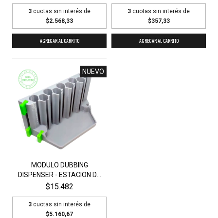
3
cuotas sin interés de
3
cuotas sin interés de
$2.568,33
$357,33
AGREGAR AL CARRITO
NUEVO
MODULO DUBBING
DISPENSER - ESTACION DE
T...
$15.482
3
cuotas sin interés de
$5.160,67