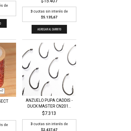
$15.407
és de
3
cuotas sin interés de
$5.135,67
O
AGREGAR AL CARRITO
+7
ANZUELO PUPA CADDIS -
NSECT
DUCK MASTER CN201...
$7.313
3
cuotas sin interés de
és de
$2.437,67