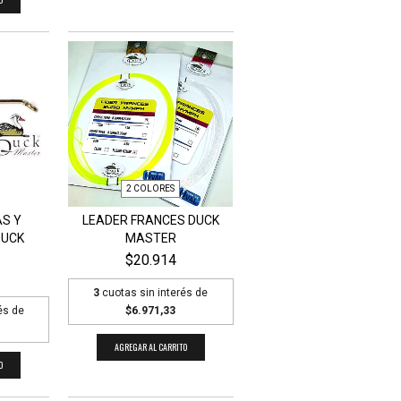
2 COLORES
AS Y
LEADER FRANCES DUCK
DUCK
MASTER
$20.914
3
cuotas sin interés de
és de
$6.971,33
AGREGAR AL CARRITO
O