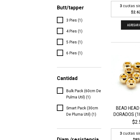
3
cuotas si
Butt/tapper
$2.6
3 Pies (1)
AGREGAR A
4 Pies (1)
5 Pies (1)
6 Pies (1)
Cantidad
Bulk Pack (60cm De
Pulma Util) (1)
BEAD HEAD
Smart Pack (30cm
DORADOS (10
De Pluma Util) (1)
$2.
3
cuotas si
Diam./resistencia
$85