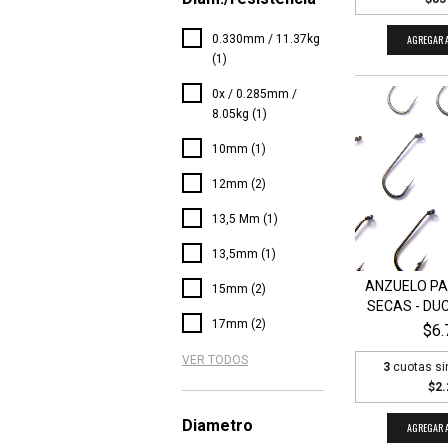
AGREGAR A
0.330mm / 11.37kg
(1)
0x / 0.285mm /
8.05kg (1)
10mm (1)
12mm (2)
13,5 Mm (1)
13,5mm (1)
ANZUELO P
15mm (2)
SECAS - DUC
17mm (2)
$6.
VER TODOS
3
cuotas si
$2.
Diametro
AGREGAR A