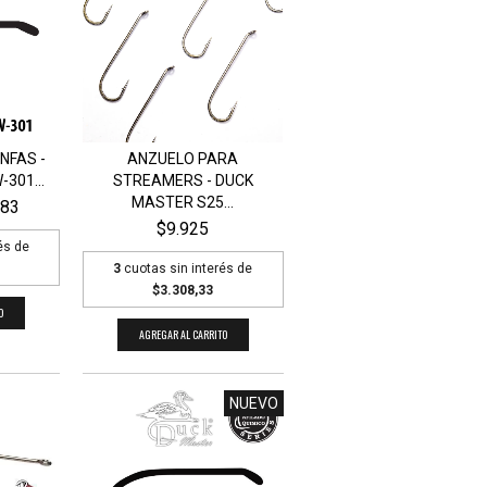
NFAS -
ANZUELO PARA
301...
STREAMERS - DUCK
MASTER S25...
683
$9.925
és de
3
cuotas sin interés de
$3.308,33
O
AGREGAR AL CARRITO
NUEVO