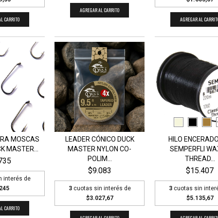
AGREGAR AL CARRITO
L CARRITO
AGREGAR AL CARRIT
ARA MOSCAS
LEADER CÓNICO DUCK
HILO ENCERADO
K MASTER...
MASTER NYLON CO-
SEMPERFLI WA
POLIM...
THREAD...
735
$9.083
$15.407
n interés de
245
3
cuotas sin interés de
3
cuotas sin inter
$3.027,67
$5.135,67
L CARRITO
AGREGAR AL CARRITO
AGREGAR AL CARRIT