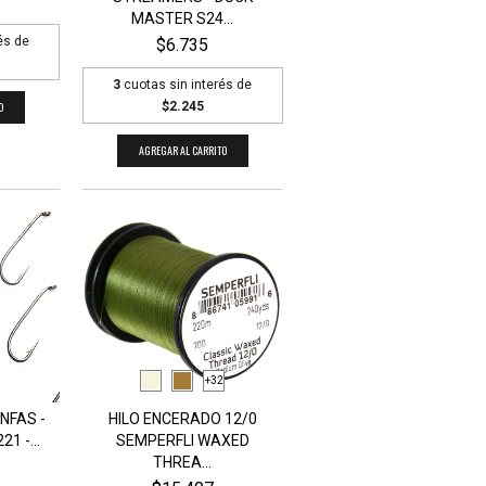
MASTER S24...
és de
$6.735
3
cuotas sin interés de
O
$2.245
AGREGAR AL CARRITO
+32
NFAS -
HILO ENCERADO 12/0
1 -...
SEMPERFLI WAXED
THREA...