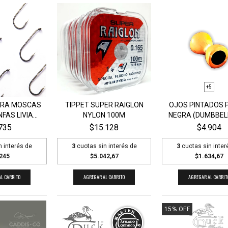
+5
ARA MOSCAS
TIPPET SUPER RAIGLON
OJOS PINTADOS 
FAS LIVIA...
NYLON 100M
NEGRA (DUMBBELL 
735
$15.128
$4.904
n interés de
3
cuotas sin interés de
3
cuotas sin inter
245
$5.042,67
$1.634,67
L CARRITO
AGREGAR AL CARRITO
AGREGAR AL CARRIT
15
%
OFF