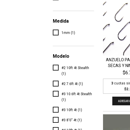
Medida
1mm (1)
Modelo
ANZUELO P
SECAS Y NIN
#2 10ft 4t Stealth
$6.
(1)
3
cuotas si
#2 7.6ft 4t (1)
$2.
#3 10.6ft 4t Stealth
(1)
AGREGAR A
#3 10ft 4t (1)
#3 8'0" 4t (1)