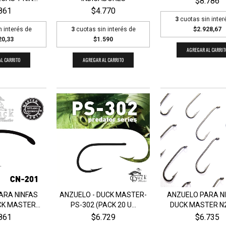
$8.786
861
$4.770
3
cuotas sin inter
n interés de
3
cuotas sin interés de
$2.928,67
20,33
$1.590
AGREGAR AL CARRIT
L CARRITO
AGREGAR AL CARRITO
ARA NINFAS
ANZUELO PARA NI
ANZUELO - DUCK MASTER-
K MASTER...
DUCK MASTER N22
PS-302 (PACK 20 U...
861
$6.735
$6.729