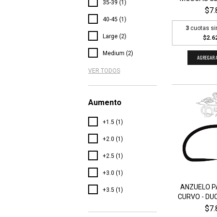
35-39 (1)
$7.
40-45 (1)
3
cuotas si
Large (2)
$2.6
Medium (2)
AGREGAR A
VER TODOS
Aumento
+1.5 (1)
+2.0 (1)
+2.5 (1)
+3.0 (1)
ANZUELO P
+3.5 (1)
CURVO - DUC
$7.