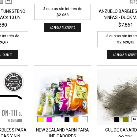
+1
3
cuotas sin interés de
 TUNGSTENO
ANZUELO BARBLE
$2.063
CK 10 UN...
NINFAS - DUCK M
880
$7.861
AGREGAR AL CARRITO
n interés de
3
cuotas sin inter
26,67
$2.620,33
L CARRITO
AGREGAR AL CARRIT
+1
+4
RBLESS PARA
NEW ZEALAND YARN PARA
CUL DE CANARD
AS Y NIN...
INDICADORES