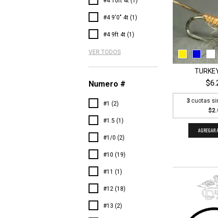
#4 10ft 4t (1)
#4 9'0" 4t (1)
#4 9ft 4t (1)
VER TODOS
TURKEY
$6.
Numero #
3
cuotas si
#1 (2)
$2.
#1.5 (1)
AGREGAR A
#1/0 (2)
#10 (19)
#11 (1)
#12 (18)
#13 (2)