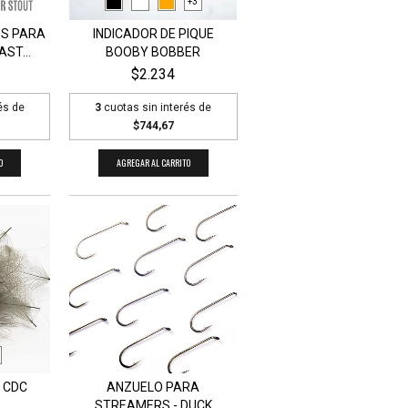
+3
SS PARA
INDICADOR DE PIQUE
AST...
BOOBY BOBBER
$2.234
és de
3
cuotas sin interés de
$744,67
O
AGREGAR AL CARRITO
 CDC
ANZUELO PARA
STREAMERS - DUCK