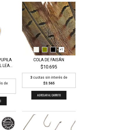
+1
PUPILA
COLA DE FAISÁN
LEA...
$10.695
3
cuotas sin interés de
és de
$3.565
AGREGAR AL CARRITO
O