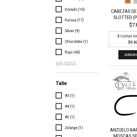
Dorado (10)
CABEZAS DE
SLOTTED (PA
Fucsia (17)
$7.
Silver (9)
3
cuotas si
Chocolate (1)
$2.6
Rojo (49)
AGREGAR A
VER TODOS
Talle
#3 (1)
#4 (1)
#5 (1)
2xlarge (1)
ANZUELO BA
MOSCAS SEC