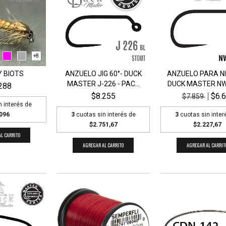
+8
 BIOTS
ANZUELO JIG 60°- DUCK
ANZUELO PARA NI
MASTER J-226 - PAC...
DUCK MASTER NW-
288
$8.255
$6.
$7.859
n interés de
096
3
cuotas sin interés de
3
cuotas sin inter
$2.751,67
$2.227,67
L CARRITO
AGREGAR AL CARRITO
AGREGAR AL CARRIT