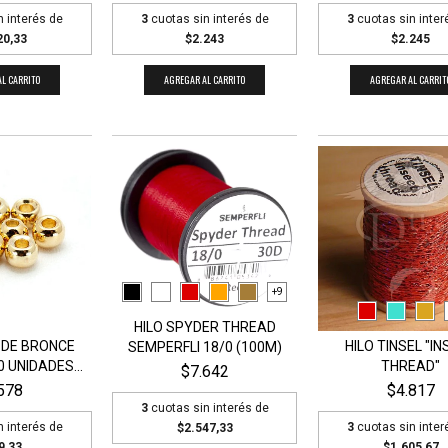
n interés de
3
cuotas sin inter
3
cuotas sin interés de
20,33
$2.245
$2.243
L CARRITO
AGREGAR AL CARRIT
AGREGAR AL CARRITO
+9
HILO SPYDER THREAD
 DE BRONCE
HILO TINSEL "I
SEMPERFLI 18/0 (100M)
 UNIDADES...
THREAD"
$7.642
578
$4.817
3
cuotas sin interés de
n interés de
3
cuotas sin inter
$2.547,33
9,33
$1.605,67