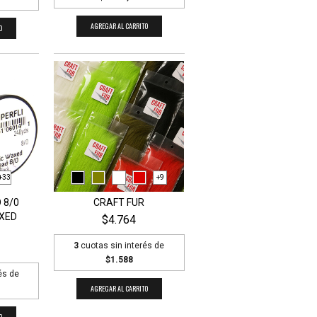
AGREGAR AL CARRITO
O
+33
+9
 8/0
CRAFT FUR
XED
$4.764
3
cuotas sin interés de
$1.588
és de
AGREGAR AL CARRITO
O