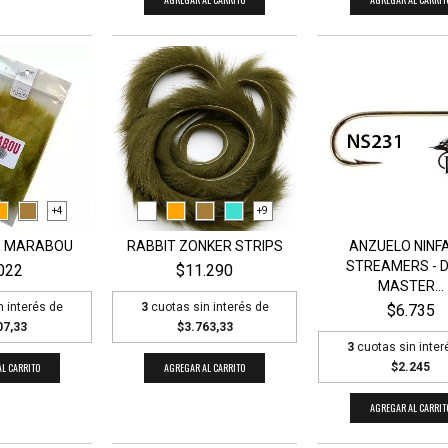
+4
+9
E MARABOU
RABBIT ZONKER STRIPS
ANZUELO NINF
STREAMERS - 
022
$11.290
MASTER...
n interés de
3
cuotas sin interés de
$6.735
07,33
$3.763,33
3
cuotas sin inter
L CARRITO
AGREGAR AL CARRITO
$2.245
AGREGAR AL CARRIT