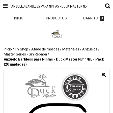
ANZUELO BARBLESS PARA NINFAS - DUCK MASTER N311/BL - PACK (20 UNIDADES)
INICIO
PRODUCTOS
CARRITO
0
Inicio
/
Fly Shop
/
Atado de moscas
/
Materiales
/
Anzuelos
/
Master Series - Sin Rebaba
/
Anzuelo Barbless para Ninfas - Duck Master N311/BL - Pack
(20 unidades)