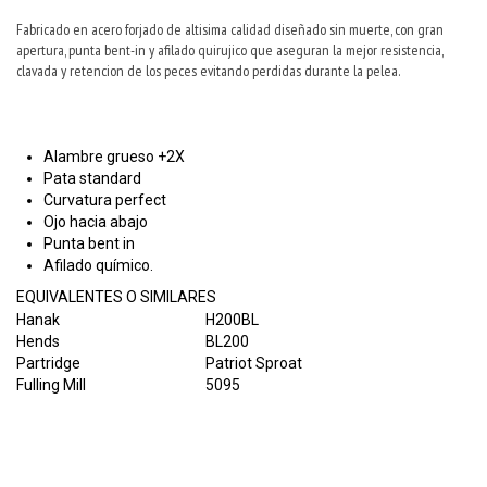
Fabricado en acero forjado de altisima calidad diseñado sin muerte, con gran
apertura, punta bent-in y afilado quirujico que aseguran la mejor resistencia,
clavada y retencion de los peces evitando perdidas durante la pelea.
Alambre grueso +2X
Pata standard
Curvatura perfect
Ojo hacia abajo
Punta bent in
Afilado químico.
EQUIVALENTES O SIMILARES
Hanak
H200BL
Hends
BL200
Partridge
Patriot Sproat
Fulling Mill
5095