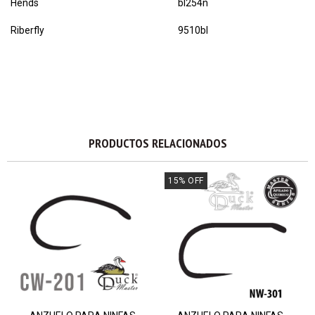
Hends
bl254n
Riberfly
9510bl
PRODUCTOS RELACIONADOS
15
%
OFF