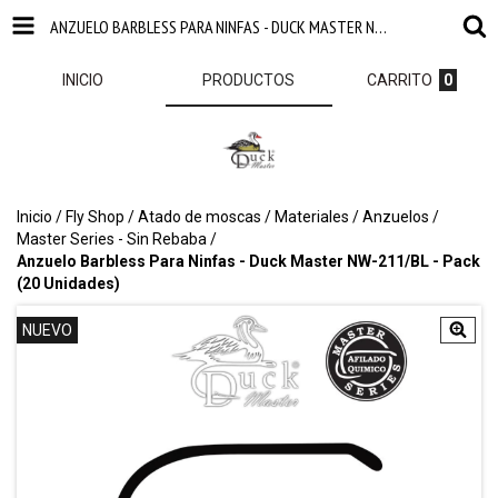
ANZUELO BARBLESS PARA NINFAS - DUCK MASTER NW-211/BL - PACK (20 UNIDADES)
INICIO
PRODUCTOS
CARRITO
0
Inicio
/
Fly Shop
/
Atado de moscas
/
Materiales
/
Anzuelos
/
Master Series - Sin Rebaba
/
Anzuelo Barbless Para Ninfas - Duck Master NW-211/BL - Pack
(20 Unidades)
NUEVO