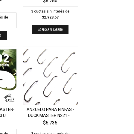
$8.786
3
cuotas sin interés de
és de
$2.928,67
AGREGAR AL CARRITO
O
ANZUELO PARA NINFAS -
MASTER-
DUCK MASTER N221 -...
 U...
$6.735
3
cuotas sin interés de
és de