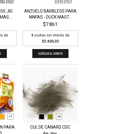
SS JIG
ANZUELO BARBLESS PARA
MAS...
NINFAS - DUCK MAST...
$7.861
és de
3
cuotas sin interés de
$2.620,33
O
AGREGAR AL CARRITO
+1
+4
N PARA
CUL DE CANARD CDC
S