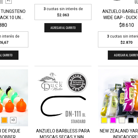
+1
3
cuotas sin interés de
 TUNGSTENO
ANZUELO BARBLE
$2.063
CK 10 UN...
WIDE GAP - DUCK 
880
$8.610
AGREGAR AL CARRITO
n interés de
3
cuotas sin inter
26,67
$2.870
L CARRITO
AGREGAR AL CARRIT
+3
 DE PIQUE
ANZUELO BARBLESS PARA
NEW ZEALAND YAR
BOBBER
MOSCAS SECAS Y NIN...
INDICADORE