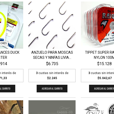
LORES
ANCES DUCK
ANZUELO PARA MOSCAS
TIPPET SUPER R
TER
SECAS Y NINFAS LIVIA...
NYLON 100
.914
$6.735
$15.128
n interés de
3
cuotas sin interés de
3
cuotas sin inter
71,33
$2.245
$5.042,67
L CARRITO
AGREGAR AL CARRITO
AGREGAR AL CARRIT