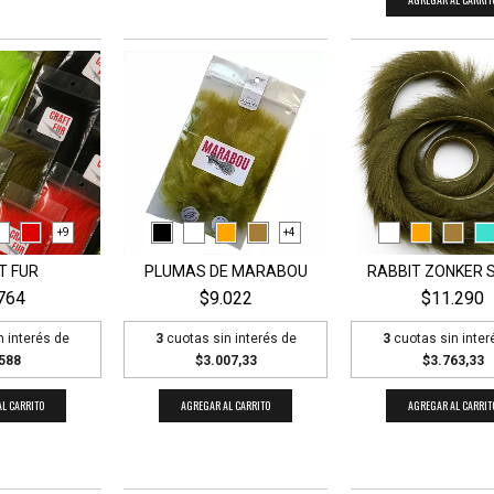
+9
+4
T FUR
PLUMAS DE MARABOU
RABBIT ZONKER 
764
$9.022
$11.290
n interés de
3
cuotas sin interés de
3
cuotas sin inter
588
$3.007,33
$3.763,33
L CARRITO
AGREGAR AL CARRITO
AGREGAR AL CARRIT