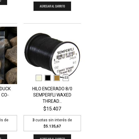
O
AGREGAR AL CARRITO
+33
 DUCK
HILO ENCERADO 8/0
 CO-
SEMPERFLI WAXED
THREAD...
$15.407
és de
3
cuotas sin interés de
$5.135,67
O
AGREGAR AL CARRITO