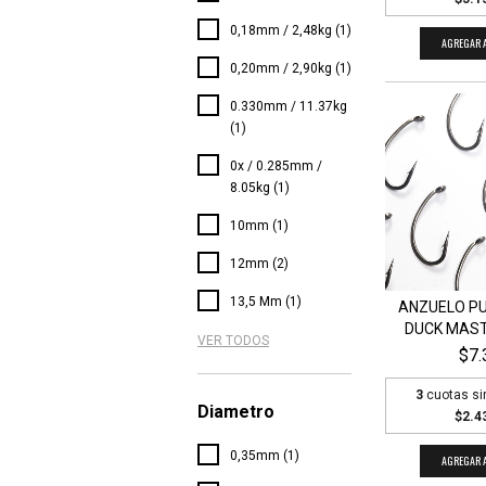
0,18mm / 2,48kg (1)
AGREGAR A
0,20mm / 2,90kg (1)
0.330mm / 11.37kg
(1)
0x / 0.285mm /
8.05kg (1)
10mm (1)
12mm (2)
13,5 Mm (1)
ANZUELO PU
DUCK MASTE
VER TODOS
$7.
3
cuotas si
Diametro
$2.4
0,35mm (1)
AGREGAR A