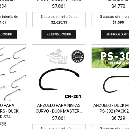
234
$7.861
$4.770
n interés de
3
cuotas sin interés de
3
cuotas sin inter
4,67
$2.620,33
$1.590
L CARRITO
AGREGAR AL CARRITO
AGREGAR AL CARRIT
O PARA
ANZUELO PARA NINFAS
ANZUELO - DUCK 
S - DUCK
CURVO - DUCK MASTER...
PS-302 (PACK 20
 S24...
$7.861
$6.729
735
3
cuotas sin interés de
3
cuotas sin inter