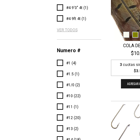
#4 9'0" 4t (1)
#4 9ft 4t (1)
VER TODOS
COLA DE
Numero #
$10
#1 (4)
3
cuotas si
$3.
#1.5 (1)
AGREGAR A
#1/0 (2)
#10 (22)
#11 (1)
#12 (20)
#13 (2)
#14 (18)