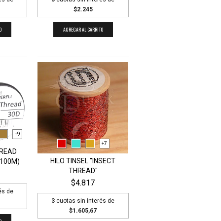
$2.245
AGREGAR AL CARRITO
O
+9
+7
HREAD
HILO TINSEL "INSECT
(100M)
THREAD"
$4.817
és de
3
cuotas sin interés de
$1.605,67