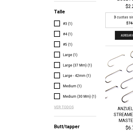
$2.
Talle
3
cuotas si
$74
#3 (1)
#4 (1)
AGREGAR A
#5 (1)
Large (1)
Large (37 Mm) (1)
Large - 42mm (1)
Medium (1)
Medium (30 Mm) (1)
VER TODOS
ANZUEL
STREAMER
MASTER
Butt/tapper
$6.