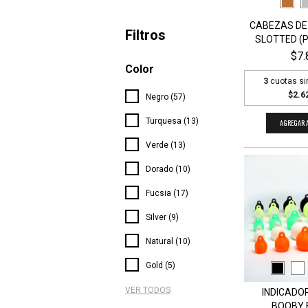
CABEZAS DE
Filtros
SLOTTED (PA
$7.
Color
3
cuotas si
$2.6
Negro (57)
Turquesa (13)
AGREGAR A
Verde (13)
Dorado (10)
Fucsia (17)
Silver (9)
Natural (10)
Gold (5)
VER TODOS
INDICADOR
BOOBY 