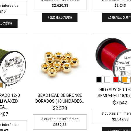
n interés de
$2.620,33
$2.243
245
AGREGAR AL CARRITO
AGREGAR AL CARRIT
L CARRITO
+32
HILO SPYDER T
RADO 12/0
BEAD HEAD DE BRONCE
SEMPERFLI 18/0 
LI WAXED
DORADOS (10 UNIDADES...
$7.642
A...
$2.578
.407
3
cuotas sin inter
3
cuotas sin interés de
$2.547,33
n interés de
$859,33
35,67