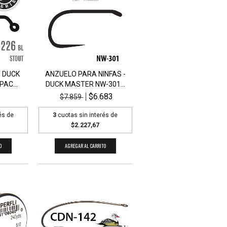
- DUCK
ANZUELO PARA NINFAS -
PAC...
DUCK MASTER NW-301...
$6.683
$7.859
és de
3
cuotas sin interés de
$2.227,67
O
AGREGAR AL CARRITO