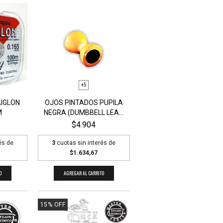
+5
AIGLON
OJOS PINTADOS PUPILA
M
NEGRA (DUMBBELL LEA...
$4.904
és de
3
cuotas sin interés de
$1.634,67
O
AGREGAR AL CARRITO
15
%
OFF