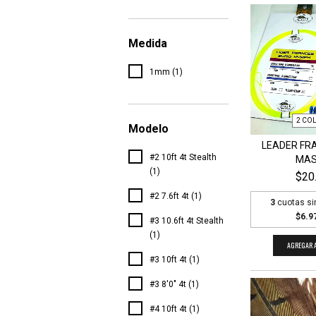
Medida
1mm (1)
2 CO
Modelo
LEADER FR
#2 10ft 4t Stealth
MAS
(1)
$20
#2 7.6ft 4t (1)
3
cuotas si
$6.9
#3 10.6ft 4t Stealth
(1)
AGREGAR A
#3 10ft 4t (1)
#3 8'0" 4t (1)
#4 10ft 4t (1)