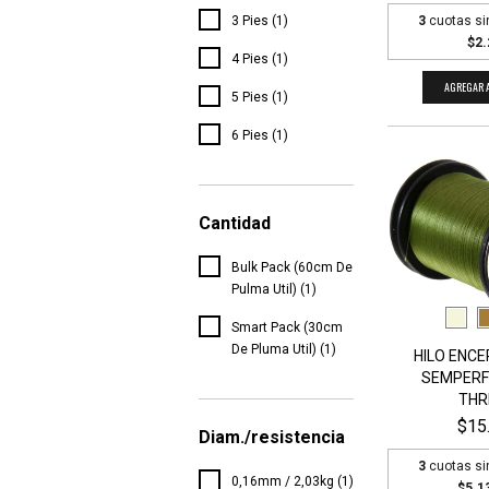
3
cuotas si
3 Pies (1)
$2.
4 Pies (1)
AGREGAR A
5 Pies (1)
6 Pies (1)
Cantidad
Bulk Pack (60cm De
Pulma Util) (1)
Smart Pack (30cm
De Pluma Util) (1)
HILO ENCE
SEMPERF
THRE
$15
Diam./resistencia
3
cuotas si
0,16mm / 2,03kg (1)
$5.1