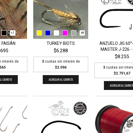
+1
+8
 FAISÁN
TURKEY BIOTS
ANZUELO JIG 60°
MASTER J-226 - 
.695
$6.288
$8.255
n interés de
3
cuotas sin interés de
565
$2.096
3
cuotas sin inter
$2.751,67
L CARRITO
AGREGAR AL CARRITO
AGREGAR AL CARRIT