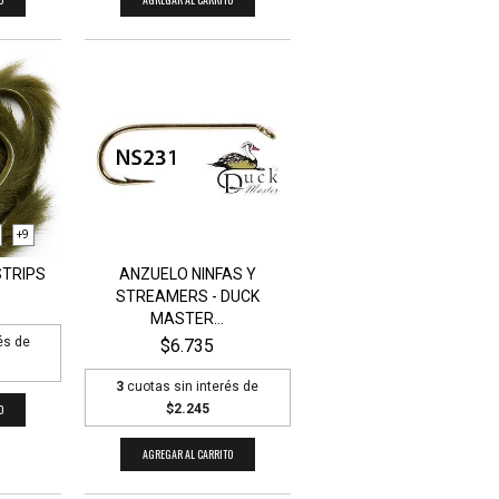
+9
STRIPS
ANZUELO NINFAS Y
STREAMERS - DUCK
MASTER...
és de
$6.735
3
cuotas sin interés de
O
$2.245
AGREGAR AL CARRITO