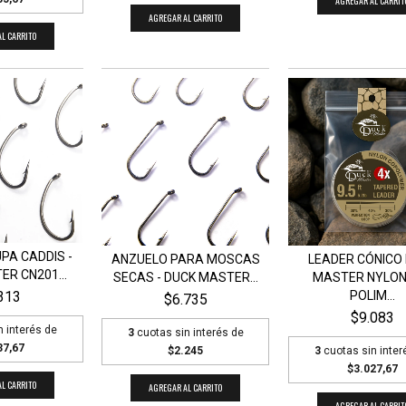
AGREGAR AL CARRIT
AGREGAR AL CARRITO
L CARRITO
PA CADDIS -
ANZUELO PARA MOSCAS
LEADER CÓNICO
R CN201...
SECAS - DUCK MASTER...
MASTER NYLON
313
POLIM...
$6.735
$9.083
n interés de
3
cuotas sin interés de
37,67
$2.245
3
cuotas sin inter
$3.027,67
L CARRITO
AGREGAR AL CARRITO
AGREGAR AL CARRIT