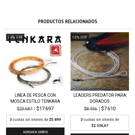
PRODUCTOS RELACIONADOS
14
%
OFF
10
%
OFF
LINEA DE PESCA CON
LEADERS PREDATOR PARA
MOSCA ESTILO TENKARA
DORADOS
$17.697
$7.610
$20.687
$8.456
3
cuotas sin interés de
$5.899
3
cuotas sin interés de
$2.536,67
AGREGAR AL CARRITO