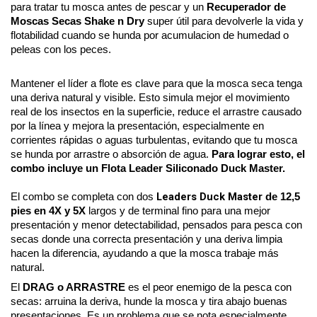
para tratar tu mosca antes de pescar y un 
Recuperador de 
Moscas Secas Shake n Dry
 super útil para devolverle la vida y 
flotabilidad cuando se hunda por acumulacion de humedad o 
peleas con los peces. 
Mantener el líder a flote es clave para que la mosca seca tenga 
una deriva natural y visible. Esto simula mejor el movimiento 
real de los insectos en la superficie, reduce el arrastre causado 
por la línea y mejora la presentación, especialmente en 
corrientes rápidas o aguas turbulentas, evitando que tu mosca 
se hunda por arrastre o absorción de agua. 
Para lograr esto, el 
combo incluye un Flota Leader Siliconado Duck Master.
Leaders Duck Master
El combo se completa con dos
 de 12,5 
pies en 4X y 5X
 largos y de terminal fino para una mejor 
presentación y menor detectabilidad, pensados para pesca con 
secas donde una correcta presentación y una deriva limpia 
hacen la diferencia, ayudando a que la mosca trabaje más 
natural.
El 
DRAG o ARRASTRE
 es el peor enemigo de la pesca con 
secas: arruina la deriva, hunde la mosca y tira abajo buenas 
presentaciones. Es un problema que se nota especialmente 