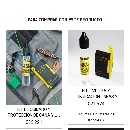
PARA COMPRAR CON ESTE PRODUCTO
KIT LIMPIEZA Y
LUBRICACION LINEAS Y
MONO...
$21.674
KIT DE CUIDADO Y
3
cuotas sin interés de
PROTECCION DE CAÑA Y LI...
$7.224,67
$35.221