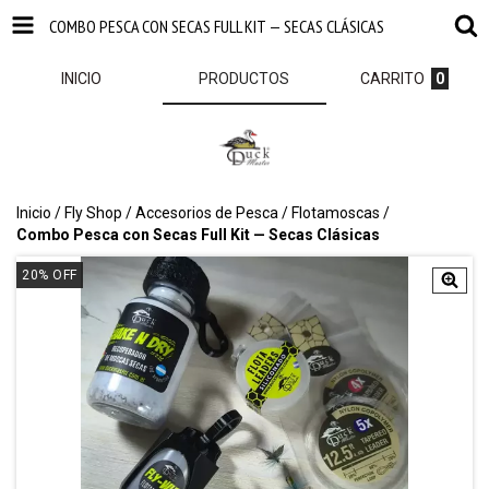
COMBO PESCA CON SECAS FULL KIT — SECAS CLÁSICAS
INICIO
PRODUCTOS
CARRITO
0
Inicio
/
Fly Shop
/
Accesorios de Pesca
/
Flotamoscas
/
Combo Pesca con Secas Full Kit — Secas Clásicas
20
%
OFF