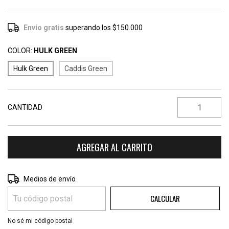
Envío gratis
superando los
$150.000
COLOR:
HULK GREEN
Hulk Green
Caddis Green
CANTIDAD
CAMBIAR CP
Entregas para el CP:
Medios de envío
CALCULAR
No sé mi código postal