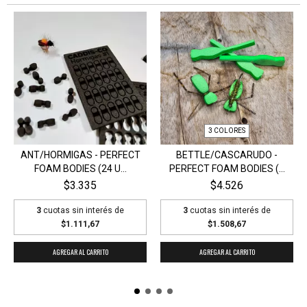
3 COLORES
ANT/HORMIGAS - PERFECT
BETTLE/CASCARUDO -
FOAM BODIES (24 U...
PERFECT FOAM BODIES (...
$3.335
$4.526
3
cuotas sin interés de
3
cuotas sin interés de
$1.111,67
$1.508,67
AGREGAR AL CARRITO