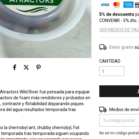
5% de descuento
p
CONVENIR - 5% dto. 
VER MEDIOS DE PA
Envío gratis
su
CANTIDAD
tractors Wild River fue pensada para equipar
tractors de foam más rendidores y probados en
 contraste y flotabilidad disparando piques
Entregas para el CP:
uera del agua resultados temporada tras
Medios de enví
o la chernobyl ant, chubby chernobyl, Fat
que temporada tras temporada siguen ocupando
No sé mi código postal