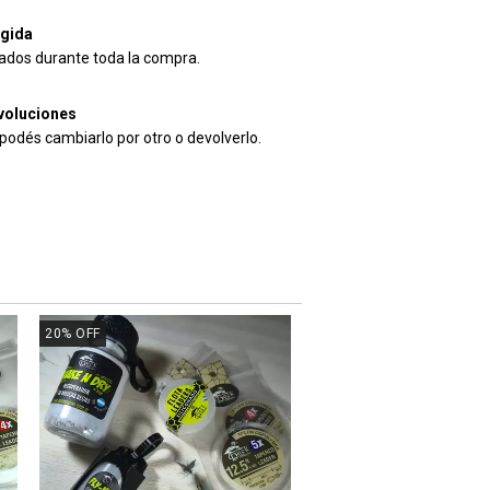
gida
ados durante toda la compra.
voluciones
 podés cambiarlo por otro o devolverlo.
20
%
OFF
25
%
OFF