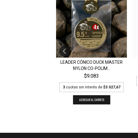
ROCARBON SASAME
LEADER CÓNICO DUCK MASTER
SUPERFINE
NYLON CO-POLIM...
$13.463
$9.083
 sin interés de
$4.487,67
3
cuotas sin interés de
$3.027,67
AGREGAR AL CARRITO
AGREGAR AL CARRITO