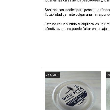
lugar en las cajas de los pescadores y, l
Son moscas ideales para pescar en tándem
flotabilidad permite colgar una ninfa por de
Este no es un surtido cualquiera: es un 
efectivos, que no puede faltar en tu caja 
25
%
OFF
2