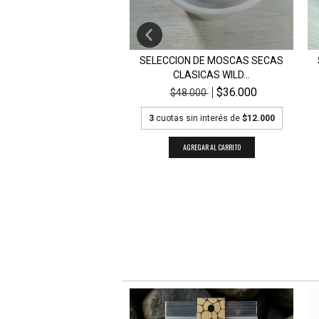
ION DE MOSCAS SECAS
SELECCION DE MOSCAS SECAS
ERRESTRES WIL...
CLASICAS WILD...
$36.000
$36.000
48.000
$48.000
s sin interés de
$12.000
3
cuotas sin interés de
$12.000