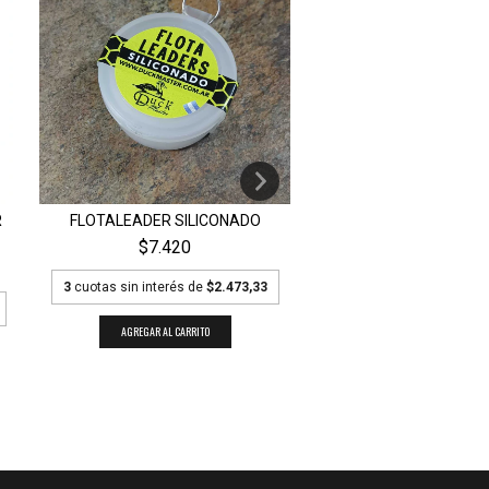
R
FLOTALEADER SILICONADO
RECUPERADOR SECA
DUCK MASTER EN P
$7.420
$18.108
3
cuotas sin interés de
$2.473,33
3
cuotas sin interés de
AGREGAR AL CARRITO