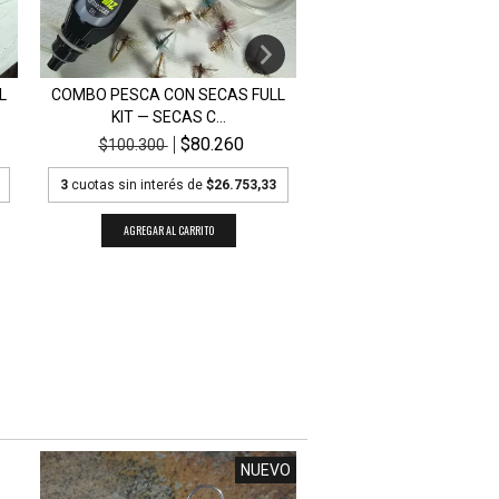
L
COMBO PESCA CON SECAS FULL
SELECCION DE MOSCA
KIT — SECAS C...
TERRESTRES WIL.
$80.260
$36.
$100.300
$48.000
3
cuotas sin interés de
$26.753,33
3
cuotas sin interés de
NUEVO