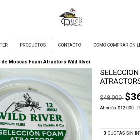
STER
PRODUCTOS
CONTACTO
COMO COMPRAR ON-LI
 de Moscas Foam Atractors Wild RIver
SELECCION
ATRACTORS
$3
$48.000
Ahorrás:
$12.000
2
3
CUOTAS SIN I