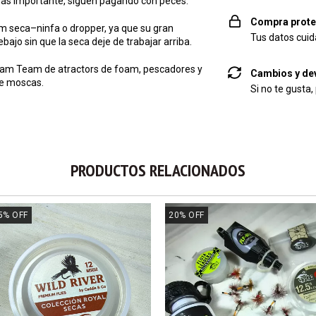
o más importante, siguen pagando con peces.
Compra prote
 seca–ninfa o dropper, ya que su gran
Tus datos cuid
bajo sin que la seca deje de trabajar arriba.
Dream Team de atractors de foam, pescadores y
Cambios y de
de moscas.
Si no te gusta,
PRODUCTOS RELACIONADOS
5
%
OFF
20
%
OFF