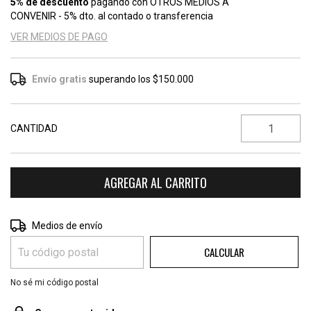
5% de descuento
pagando con OTROS MEDIOS A
CONVENIR - 5% dto. al contado o transferencia
VER MEDIOS DE PAGO
Envío gratis
superando los
$150.000
CANTIDAD
CAMBIAR CP
Entregas para el CP:
Medios de envío
CALCULAR
No sé mi código postal