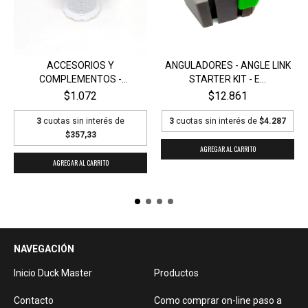
ACCESORIOS Y
ANGULADORES - ANGLE LINK
COMPLEMENTOS -
STARTER KIT - E...
ESTACION DE...
$1.072
$12.861
3
cuotas sin interés de
3
cuotas sin interés de
$4.287
$357,33
AGREGAR AL CARRITO
NAVEGACIÓN
Inicio Duck Master
Productos
Contacto
Como comprar on-line paso a